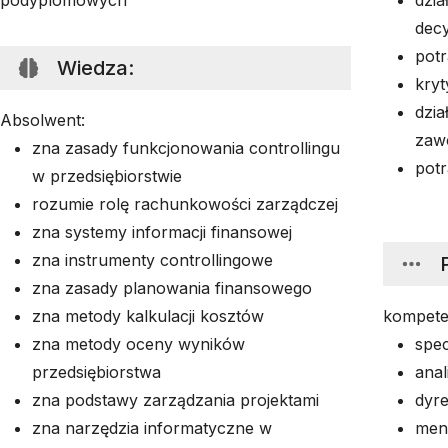
podyplomowych
dzia
dec
pot
Wiedza
:
kryt
dzia
Absolwent:
zaw
zna zasady funkcjonowania controllingu
potr
w przedsiębiorstwie
rozumie rolę rachunkowości zarządczej
zna systemy informacji finansowej
zna instrumenty controllingowe
zna zasady planowania finansowego
zna metody kalkulacji kosztów
kompeten
zna metody oceny wyników
spec
przedsiębiorstwa
anal
zna podstawy zarządzania projektami
dyre
zna narzędzia informatyczne w
men