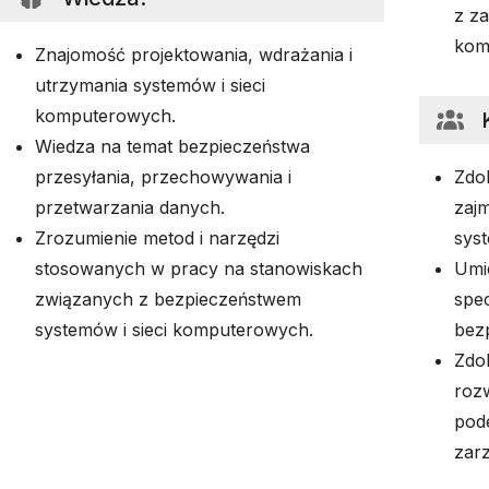
z za
komp
Znajomość projektowania, wdrażania i
utrzymania systemów i sieci
komputerowych.
Wiedza na temat bezpieczeństwa
przesyłania, przechowywania i
Zdo
przetwarzania danych.
zaj
Zrozumienie metod i narzędzi
sys
stosowanych w pracy na stanowiskach
Umie
związanych z bezpieczeństwem
spec
systemów i sieci komputerowych.
bezp
Zdo
roz
pod
zarz