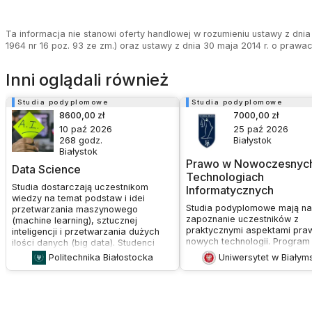
Ta informacja nie stanowi oferty handlowej w rozumieniu ustawy z dnia 
1964 nr 16 poz. 93 ze zm.) oraz ustawy z dnia 30 maja 2014 r. o prawa
Inni oglądali również
Studia podyplomowe
Studia podyplomowe
8600,00 zł
7000,00 zł
10 paź 2026
25 paź 2026
268
godz.
Białystok
Białystok
Prawo w Nowoczesnyc
Data Science
Technologiach
Studia dostarczają uczestnikom
Informatycznych
wiedzy na temat podstaw i idei
Studia podyplomowe mają na
przetwarzania maszynowego
zapoznanie uczestników z
(machine learning), sztucznej
praktycznymi aspektami pra
inteligencji i przetwarzania dużych
nowych technologii. Program
ilości danych (big data). Studenci
przygotowuje do kompetent
poznają proces przygotowania
Politechnika Białostocka
Uniwersytet w Białym
świadczenia usług prawnych
danych, metody przetwarzania oraz
rzecz branży IT i nowych tech
analizę i wizualizację danych. Studia
w szczególności w zakresie
oferują dwie specjalizacje: „Data
redagowania, opiniowania i
Science – Developer” i „Data
negocjowania kontraktów
Science – Analityk danych”. Program