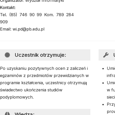
Organizator:
Wydział Informatyki
Kontakt:
Tel. (85) 746 90 99 Kom. 789 284
909
Email: wi.pd@pb.edu.pl
Uczestnik otrzymuje
:
Po uzyskaniu pozytywnych ocen z zaliczeń i
Umie
egzaminów z przedmiotów przewidzianych w
infr
programie kształcenia, uczestnicy otrzymują
Umi
świadectwo ukończenia studiów
w f
podyplomowych.
sie
Prz
pro
Wiedza
: