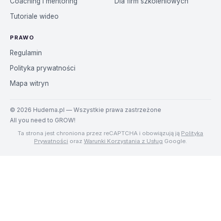
Coaching i mentoring
Dla firm szkoleniowych
Tutoriale wideo
PRAWO
Regulamin
Polityka prywatności
Mapa witryn
©
2026
Hudema.pl — Wszystkie prawa zastrzeżone
All you need to GROW!
Ta strona jest chroniona przez reCAPTCHA i obowiązują ją
Polityka
Prywatności
oraz
Warunki Korzystania z Usług
Google.