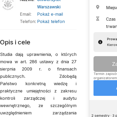
Warszawski
Miejs
Email
:
Pokaż e-mail
Czas
Telefon
:
Pokaż telefon
trwan
Prowa
Opis i cele
Kierow
Studia dają uprawnienia, o których
mowa w art. 286 ustawy z dnia 27
Z
sierpnia 2009 r. o finansach
Termin zapisów
publicznych. Zdobędą
organizatorem,
Państwo konkretną wiedzę i
praktyczne umiejętności z zakresu
kontroli zarządczej i audytu
wewnętrznego, ze szczególnym
uwzględnieniem zarządzania
2 semestry · 3 