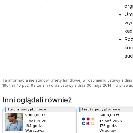
orga
Umi
wyn
kad
Roz
kom
aud
Ta informacja nie stanowi oferty handlowej w rozumieniu ustawy z dnia 
1964 nr 16 poz. 93 ze zm.) oraz ustawy z dnia 30 maja 2014 r. o prawa
Inni oglądali również
Studia podyplomowe
Studia podyplomowe
9300,00 zł
5400,00 zł
3 paź 2026
17 paź 2026
184
godz.
176
godz.
Warszawa
Wrocław