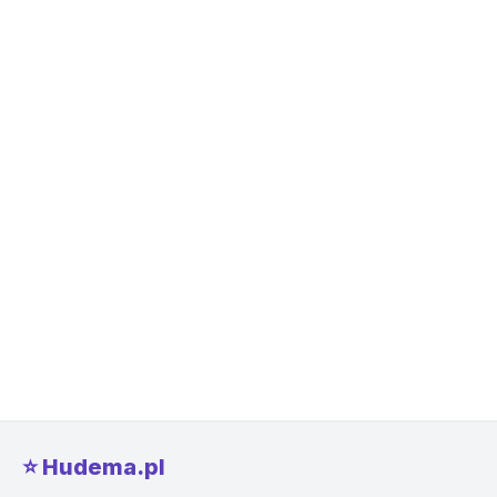
⭐️ Hudema.pl