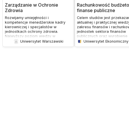
Zarządzanie w Ochronie
Rachunkowość budżeto
Zdrowia
finanse publiczne
Rozwijamy umiejętności i
Celem studiów jest przekaza
kompetencje menedżerskie kadry
aktualnej i praktycznej wiedz
kierowniczej i specjalistów w
zakresu finansów i rachunko
jednostkach ochrony zdrowia.
jednostek sektora finansów
Najwyższy poziom wiedzy w
publicznych oraz wyrobienie
obszarze nowoczesnego
praktycznych umiejętności
Uniwersytet Warszawski
zarządzania podmiotami opieki
rozwiązywania problemów
zdrowotnej i innymi organizacjami w
związanych z prowadzeniem 
systemie ochrony zdrowia wspierają
rachunkowych, sporządzani
zajęcia warsztatowe, które rozwijają
sprawozdań budżetowych i
Państwa umiejętności praktyczne i
finansowych, decyzjami fin
pozwalają na poszerzenie
oraz przestrzeganiem dyscyp
kompetencji
finansów publicznych. Ukońc
menedżerskich.Profesjonalny zespół
studiów pozwala na podwyżs
praktyków oraz kadra naukowa
kwalifikacji zawodowych ora
Uniwersytetu Warszawskiego
uzyskanie kompetencji potrz
zapozna Państwa z aktualnymi
do wykonywania pracy w dzi
zagadnieniami w obszarze
księgowych i finansowych je
zarządzania w różnych jednostkach
sektora finansów publicznych
ochrony zdrowia, zarówno
publicznych, jak i rynku świadczeń
prywatnych.