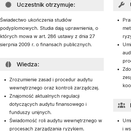
Uczestnik otrzymuje
:
Świadectwo ukończenia studiów
Pra
podyplomowych. Studia dają uprawnienia, o
met
których mowa w art. 286 ustawy z dnia 27
ryz
sierpnia 2009 r. o finansach publicznych.
Umi
aud
pro
Wiedza
:
Zdo
zes
Zrozumienie zasad i procedur audytu
koo
wewnętrznego oraz kontroli zarządczej.
Znajomość aktualnych regulacji
dotyczących audytu finansowego i
funduszy unijnych.
Świadomość roli audytu wewnętrznego w
Umi
procesach zarządzania ryzykiem.
i w