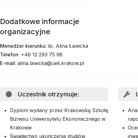
Dodatkowe informacje
organizacyjne
Menedżer kierunku:
lic. Alina Ławicka
Telefon:
+48 12 293 75 98
E-mail:
alina.lawicka@uek.krakow.pl
Uczestnik otrzymuje
:
Dyplom wydany przez Krakowską Szkołę
Anal
Biznesu Uniwersytetu Ekonomicznego w
rap
Krakowie
Ocen
Świadectwo ukończenia studiów
inw