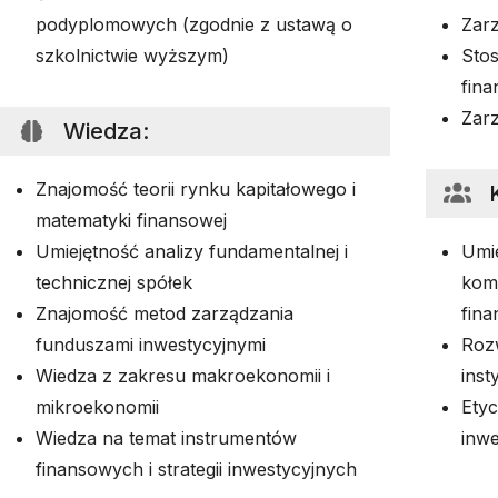
podyplomowych (zgodnie z ustawą o
Zarz
szkolnictwie wyższym)
Stos
fina
Zar
Wiedza
:
Znajomość teorii rynku kapitałowego i
matematyki finansowej
Umiejętność analizy fundamentalnej i
Umie
technicznej spółek
kom
Znajomość metod zarządzania
fin
funduszami inwestycyjnymi
Rozw
Wiedza z zakresu makroekonomii i
inst
mikroekonomii
Etyc
Wiedza na temat instrumentów
inw
finansowych i strategii inwestycyjnych