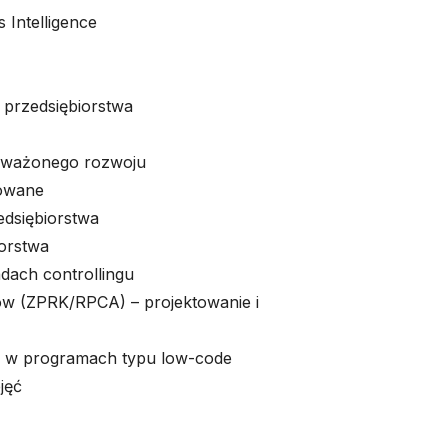
Intelligence
j przedsiębiorstwa
oważonego rozwoju
sowane
edsiębiorstwa
iorstwa
dach controllingu
 (ZPRK/RPCA) – projektowanie i
e w programach typu low-code
jęć