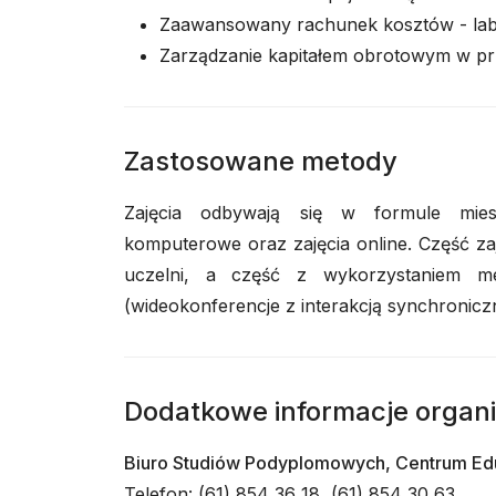
Zaawansowany rachunek kosztów - la
Zarządzanie kapitałem obrotowym w prz
Zastosowane metody
Zajęcia odbywają się w formule miesza
komputerowe oraz zajęcia online. Część zaję
uczelni, a część z wykorzystaniem met
(wideokonferencje z interakcją synchronicz
Dodatkowe informacje organ
Biuro Studiów Podyplomowych, Centrum Ed
Telefon: (61) 854 36 18, (61) 854 30 63