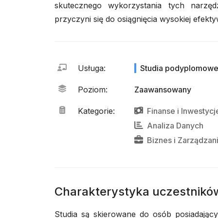
skutecznego wykorzystania tych narzęd
przyczyni się do osiągnięcia wysokiej efekty
Usługa
:
Studia podyplomow
Poziom
:
Zaawansowany
Kategorie
:
Finanse
i
Inwestycj
Analiza Danych
Biznes
i
Zarządzan
Charakterystyka uczestnikó
Studia są skierowane do osób posiadający