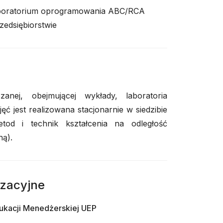
boratorium oprogramowania ABC/RCA
edsiębiorstwie
nej, obejmującej wykłady, laboratoria
ć jest realizowana stacjonarnie w siedzibie
od i technik kształcenia na odległość
ną).
izacyjne
ukacji Menedżerskiej UEP