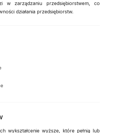
zi w zarządzaniu przedsiębiorstwem, co
wności działania przedsiębiorstw.
e
e
ie
w
ch wykształcenie wyższe, które pełnią lub