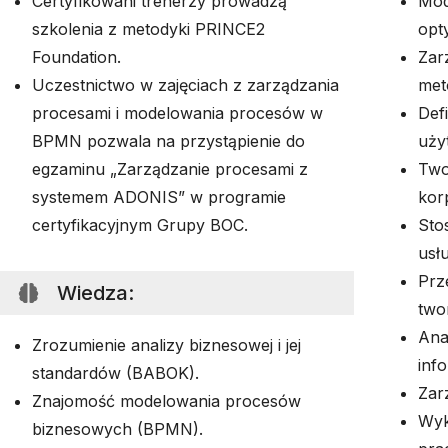
Certyfikowani trenerzy prowadzą
Mod
szkolenia z metodyki PRINCE2
opt
Foundation.
Zar
Uczestnictwo w zajęciach z zarządzania
met
procesami i modelowania procesów w
Def
BPMN pozwala na przystąpienie do
uży
egzaminu „Zarządzanie procesami z
Two
systemem ADONIS” w programie
kor
certyfikacyjnym Grupy BOC.
Sto
usł
Prz
Wiedza
:
two
Ana
Zrozumienie analizy biznesowej i jej
inf
standardów (BABOK).
Zar
Znajomość modelowania procesów
Wyk
biznesowych (BPMN).