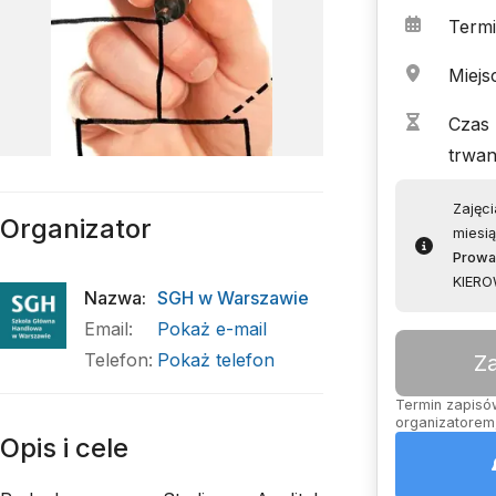
Term
Miejs
Czas
trwan
Zajęci
Organizator
miesią
Prowa
KIERO
Nazwa
:
SGH w Warszawie
Email
:
Pokaż e-mail
Telefon
:
Pokaż telefon
Z
Termin zapisów
organizatorem,
Opis i cele