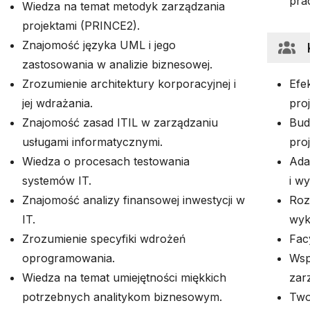
pra
Wiedza na temat metodyk zarządzania
projektami (PRINCE2).
Znajomość języka UML i jego
zastosowania w analizie biznesowej.
Zrozumienie architektury korporacyjnej i
Efe
jej wdrażania.
pro
Znajomość zasad ITIL w zarządzaniu
Bud
usługami informatycznymi.
pro
Wiedza o procesach testowania
Ada
systemów IT.
i w
Znajomość analizy finansowej inwestycji w
Roz
IT.
wyk
Zrozumienie specyfiki wdrożeń
Fac
oprogramowania.
Wsp
Wiedza na temat umiejętności miękkich
zar
potrzebnych analitykom biznesowym.
Two