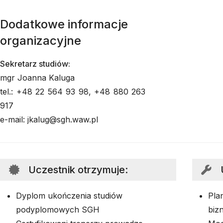
Dodatkowe informacje
organizacyjne
Sekretarz studiów:
mgr Joanna Kaluga
tel.: +48 22 564 93 98, +48 880 263
917
e-mail: jkalug@sgh.waw.pl
Uczestnik otrzymuje
:
Dyplom ukończenia studiów
Pla
podyplomowych SGH
biz