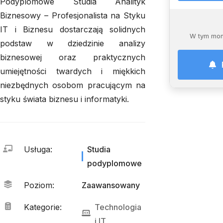
Podyplomowe Studia Analityk
Biznesowy – Profesjonalista na Styku
IT i Biznesu dostarczają solidnych
W tym mom
podstaw w dziedzinie analizy
biznesowej oraz praktycznych
umiejętności twardych i miękkich
niezbędnych osobom pracującym na
styku świata biznesu i informatyki.
Usługa
:
Studia
podyplomowe
Poziom
:
Zaawansowany
Kategorie
:
Technologia
i 
IT