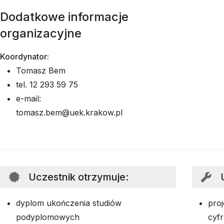
Dodatkowe informacje
organizacyjne
Koordynator:
Tomasz Bem
tel. 12 293 59 75
e-mail:
tomasz.bem@uek.krakow.pl
Uczestnik otrzymuje
:
dyplom ukończenia studiów
pro
podyplomowych
cyf