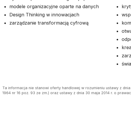
modele organizacyjne oparte na danych
kryt
Design Thinking w innowacjach
wsp
zarządzanie transformacją cyfrową
kom
otw
odp
kre
zar
świ
Ta informacja nie stanowi oferty handlowej w rozumieniu ustawy z dnia 
1964 nr 16 poz. 93 ze zm.) oraz ustawy z dnia 30 maja 2014 r. o prawa