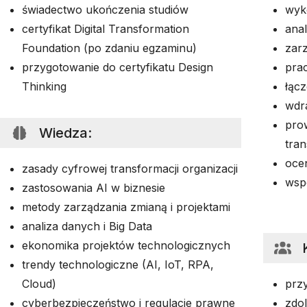
świadectwo ukończenia studiów
wyk
certyfikat Digital Transformation
anal
Foundation (po zdaniu egzaminu)
zar
przygotowanie do certyfikatu Design
prac
Thinking
łącz
wdr
pro
Wiedza
:
tra
oce
zasady cyfrowej transformacji organizacji
wsp
zastosowania AI w biznesie
metody zarządzania zmianą i projektami
analiza danych i Big Data
ekonomika projektów technologicznych
trendy technologiczne (AI, IoT, RPA,
Cloud)
prz
cyberbezpieczeństwo i regulacje prawne
zdol