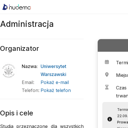
Administracja
Organizator
Term
Nazwa
:
Uniwersytet
Warszawski
Miejs
Email
:
Pokaż e-mail
Czas
Telefon
:
Pokaż telefon
trwan
Termin
Opis i cele
22.09
Prowa
Studia przeznaczone dla wszystkich