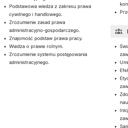
kon
Podstawowa wiedza z zakresu prawa
Prz
cywilnego i handlowego.
Zrozumienie zasad prawa
administracyjno-gospodarczego.
Znajomość podstaw prawa pracy.
Wiedza o prawie rolnym.
Świ
Zrozumienie systemu postępowania
zaw
administracyjnego.
Umi
Efe
Ety
zaw
Zdo
nau
Ini
zaw
Sam