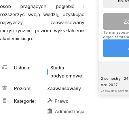
Kierow
osób pragnących pogłębić i
rozszerzyć swoją wiedzę, uzyskując
Z
najwyższy zaawansowany
merytorycznie poziom wykształcenia
Termin zapisów
organizatorem,
akademickiego.
Usługa
:
Studia
podyplomowe
2 semestry · 24
cze 2027
Poziom
:
Zaawansowany
Zapisy do
5 paździer
Kategorie
:
Prawo
Administracja