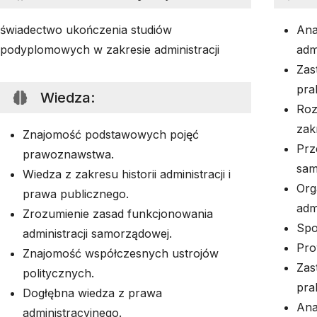
świadectwo ukończenia studiów
Ana
podyplomowych w zakresie administracji
adm
Zas
pra
Wiedza
:
Roz
zak
Znajomość podstawowych pojęć
Prz
prawoznawstwa.
sam
Wiedza z zakresu historii administracji i
Org
prawa publicznego.
adm
Zrozumienie zasad funkcjonowania
Spo
administracji samorządowej.
Pro
Znajomość współczesnych ustrojów
Zas
politycznych.
pra
Dogłębna wiedza z prawa
Ana
administracyjnego.